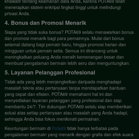
khawatir tentang keamanan data Anda, karena POTA69 telah
menerapkan sistem enkripsi tingkat tinggi untuk melindungi
privasi Anda.
4. Bonus dan Promosi Menarik
Siapa yang tidak suka bonus? POTA69 selalu menawarkan bonus
dan promosi menarik bagi para pemainnya. Mulai dari bonus
selamat datang bagi pemain baru, hingga promosi harian dan
mingguan untuk pemain setia. Semua ini dirancang untuk
meningkatkan peluang Anda meraih kemenangan besar dan
membuat pengalaman bermain lebih seru dan menguntungkan.
5. Layanan Pelanggan Profesional
Tidak ada yang lebih menjengkelkan daripada menghadapi
masalah teknis atau pertanyaan tanpa mendapatkan bantuan
yang cepat dan efisien. POTA69 memahami hal ini dan
menyediakan layanan pelanggan yang profesional dan siap
membantu 24/7. Tim dukungan POTA69 selalu siap memberikan
solusi atas setiap pertanyaan atau masalah yang Anda hadapi,
sehingga Anda bisa fokus menikmati permainan.
Keuntungan bermain di
Pota69
tidak hanya terbatas pada
pengalaman bermain yang menarik dengan grafis dan efek suara