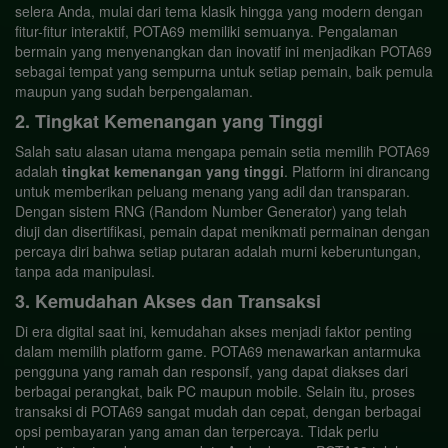
selera Anda, mulai dari tema klasik hingga yang modern dengan
fitur-fitur interaktif, POTA69 memiliki semuanya. Pengalaman
bermain yang menyenangkan dan inovatif ini menjadikan POTA69
sebagai tempat yang sempurna untuk setiap pemain, baik pemula
maupun yang sudah berpengalaman.
2. Tingkat Kemenangan yang Tinggi
Salah satu alasan utama mengapa pemain setia memilih POTA69
adalah
tingkat kemenangan yang tinggi
. Platform ini dirancang
untuk memberikan peluang menang yang adil dan transparan.
Dengan sistem RNG (Random Number Generator) yang telah
diuji dan disertifikasi, pemain dapat menikmati permainan dengan
percaya diri bahwa setiap putaran adalah murni keberuntungan,
tanpa ada manipulasi.
3. Kemudahan Akses dan Transaksi
Di era digital saat ini, kemudahan akses menjadi faktor penting
dalam memilih platform game. POTA69 menawarkan antarmuka
pengguna yang ramah dan responsif, yang dapat diakses dari
berbagai perangkat, baik PC maupun mobile. Selain itu, proses
transaksi di POTA69 sangat mudah dan cepat, dengan berbagai
opsi pembayaran yang aman dan terpercaya. Tidak perlu