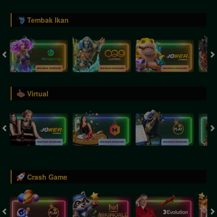
Tembak Ikan
Virtual
Crash Game