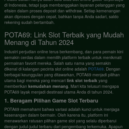
di Indonesia, tetapi juga membanggakan layanan pelanggan yang
efisien dalam proses deposit dan withdraw. Setiap kemenangan
akan diproses dengan cepat, bahkan tanpa Anda sadari, saldo
rekening sudah bertambah.
POTA69: Link Slot Terbaik yang Mudah
Menang di Tahun 2024
Industri perjudian online terus berkembang, dan para pemain kini
semakin cerdas dalam memilih platform terbaik untuk menikmati
permainan favorit mereka. Salah satu nama yang semakin
dikenal di kalangan pecinta slot online adalah
POTA69
. Dengan
berbagai keunggulan yang ditawarkan, POTA69 menjadi pilihan
utama bagi mereka yang mencari
link slot terbaik
yang
memberikan
kemudahan menang
. Mari kita telusuri mengapa
POTA69 layak menjadi destinasi utama Anda di tahun 2024.
1. Beragam Pilihan Game Slot Terbaru
POTA69 memahami bahwa variasi adalah kunci untuk menjaga
kesenangan dalam bermain. Oleh karena itu, platform ini
menawarkan ratusan pilihan game slot yang selalu diperbarui
dengan judul-judul terbaru dari pengembang terkemuka. Apapun