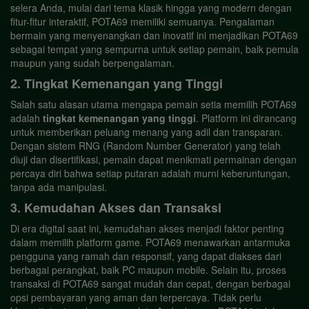
selera Anda, mulai dari tema klasik hingga yang modern dengan
fitur-fitur interaktif, POTA69 memiliki semuanya. Pengalaman
bermain yang menyenangkan dan inovatif ini menjadikan POTA69
sebagai tempat yang sempurna untuk setiap pemain, baik pemula
maupun yang sudah berpengalaman.
2. Tingkat Kemenangan yang Tinggi
Salah satu alasan utama mengapa pemain setia memilih POTA69
adalah
tingkat kemenangan yang tinggi
. Platform ini dirancang
untuk memberikan peluang menang yang adil dan transparan.
Dengan sistem RNG (Random Number Generator) yang telah
diuji dan disertifikasi, pemain dapat menikmati permainan dengan
percaya diri bahwa setiap putaran adalah murni keberuntungan,
tanpa ada manipulasi.
3. Kemudahan Akses dan Transaksi
Di era digital saat ini, kemudahan akses menjadi faktor penting
dalam memilih platform game. POTA69 menawarkan antarmuka
pengguna yang ramah dan responsif, yang dapat diakses dari
berbagai perangkat, baik PC maupun mobile. Selain itu, proses
transaksi di POTA69 sangat mudah dan cepat, dengan berbagai
opsi pembayaran yang aman dan terpercaya. Tidak perlu