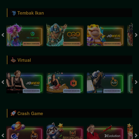
Tembak Ikan
Virtual
Crash Game