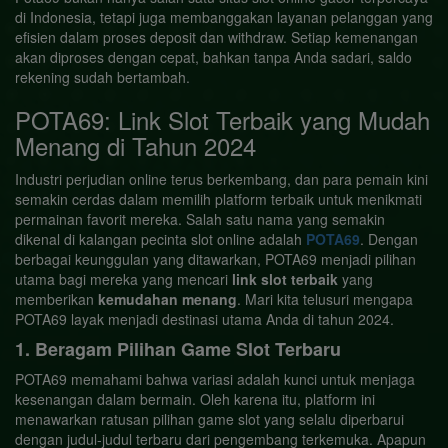
di Indonesia, tetapi juga membanggakan layanan pelanggan yang
efisien dalam proses deposit dan withdraw. Setiap kemenangan
akan diproses dengan cepat, bahkan tanpa Anda sadari, saldo
rekening sudah bertambah.
POTA69: Link Slot Terbaik yang Mudah
Menang di Tahun 2024
Industri perjudian online terus berkembang, dan para pemain kini
semakin cerdas dalam memilih platform terbaik untuk menikmati
permainan favorit mereka. Salah satu nama yang semakin
dikenal di kalangan pecinta slot online adalah
POTA69
. Dengan
berbagai keunggulan yang ditawarkan, POTA69 menjadi pilihan
utama bagi mereka yang mencari
link slot terbaik
yang
memberikan
kemudahan menang
. Mari kita telusuri mengapa
POTA69 layak menjadi destinasi utama Anda di tahun 2024.
1. Beragam Pilihan Game Slot Terbaru
POTA69 memahami bahwa variasi adalah kunci untuk menjaga
kesenangan dalam bermain. Oleh karena itu, platform ini
menawarkan ratusan pilihan game slot yang selalu diperbarui
dengan judul-judul terbaru dari pengembang terkemuka. Apapun