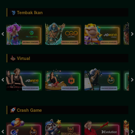
Tembak Ikan
Virtual
Crash Game