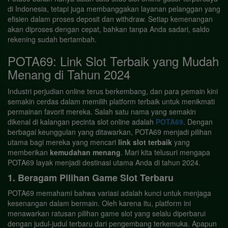
di Indonesia, tetapi juga membanggakan layanan pelanggan yang
efisien dalam proses deposit dan withdraw. Setiap kemenangan
akan diproses dengan cepat, bahkan tanpa Anda sadari, saldo
rekening sudah bertambah.
POTA69: Link Slot Terbaik yang Mudah
Menang di Tahun 2024
Industri perjudian online terus berkembang, dan para pemain kini
semakin cerdas dalam memilih platform terbaik untuk menikmati
permainan favorit mereka. Salah satu nama yang semakin
dikenal di kalangan pecinta slot online adalah
POTA69
. Dengan
berbagai keunggulan yang ditawarkan, POTA69 menjadi pilihan
utama bagi mereka yang mencari
link slot terbaik
yang
memberikan
kemudahan menang
. Mari kita telusuri mengapa
POTA69 layak menjadi destinasi utama Anda di tahun 2024.
1. Beragam Pilihan Game Slot Terbaru
POTA69 memahami bahwa variasi adalah kunci untuk menjaga
kesenangan dalam bermain. Oleh karena itu, platform ini
menawarkan ratusan pilihan game slot yang selalu diperbarui
dengan judul-judul terbaru dari pengembang terkemuka. Apapun