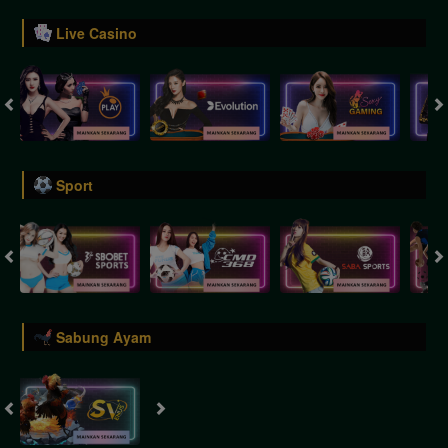
Live Casino
Sport
Sabung Ayam