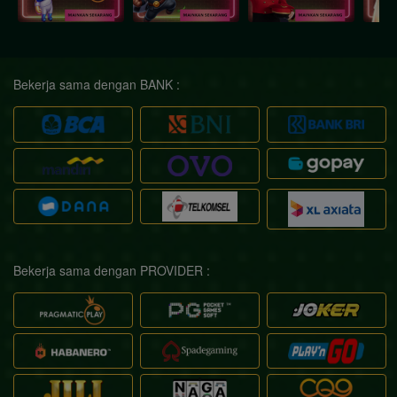
Bekerja sama dengan BANK :
Bekerja sama dengan PROVIDER :