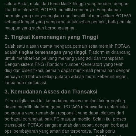
selera Anda, mulai dari tema klasik hingga yang modern dengan
fitur-fitur interaktif, POTA69 memiliki semuanya. Pengalaman
bermain yang menyenangkan dan inovatif ini menjadikan POTA69
sebagai tempat yang sempurna untuk setiap pemain, baik pemula
maupun yang sudah berpengalaman.
2. Tingkat Kemenangan yang Tinggi
Salah satu alasan utama mengapa pemain setia memilih POTA69
adalah
tingkat kemenangan yang tinggi
. Platform ini dirancang
untuk memberikan peluang menang yang adil dan transparan.
Dengan sistem RNG (Random Number Generator) yang telah
diuji dan disertifikasi, pemain dapat menikmati permainan dengan
percaya diri bahwa setiap putaran adalah murni keberuntungan,
tanpa ada manipulasi.
3. Kemudahan Akses dan Transaksi
Di era digital saat ini, kemudahan akses menjadi faktor penting
dalam memilih platform game. POTA69 menawarkan antarmuka
pengguna yang ramah dan responsif, yang dapat diakses dari
berbagai perangkat, baik PC maupun mobile. Selain itu, proses
transaksi di POTA69 sangat mudah dan cepat, dengan berbagai
opsi pembayaran yang aman dan terpercaya. Tidak perlu