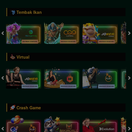
Tembak Ikan
Virtual
Crash Game