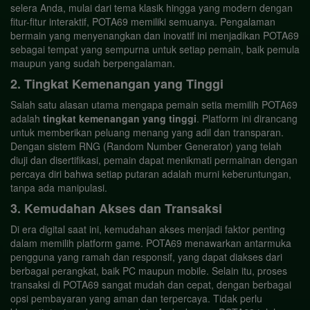
selera Anda, mulai dari tema klasik hingga yang modern dengan
fitur-fitur interaktif, POTA69 memiliki semuanya. Pengalaman
bermain yang menyenangkan dan inovatif ini menjadikan POTA69
sebagai tempat yang sempurna untuk setiap pemain, baik pemula
maupun yang sudah berpengalaman.
2. Tingkat Kemenangan yang Tinggi
Salah satu alasan utama mengapa pemain setia memilih POTA69
adalah
tingkat kemenangan yang tinggi
. Platform ini dirancang
untuk memberikan peluang menang yang adil dan transparan.
Dengan sistem RNG (Random Number Generator) yang telah
diuji dan disertifikasi, pemain dapat menikmati permainan dengan
percaya diri bahwa setiap putaran adalah murni keberuntungan,
tanpa ada manipulasi.
3. Kemudahan Akses dan Transaksi
Di era digital saat ini, kemudahan akses menjadi faktor penting
dalam memilih platform game. POTA69 menawarkan antarmuka
pengguna yang ramah dan responsif, yang dapat diakses dari
berbagai perangkat, baik PC maupun mobile. Selain itu, proses
transaksi di POTA69 sangat mudah dan cepat, dengan berbagai
opsi pembayaran yang aman dan terpercaya. Tidak perlu