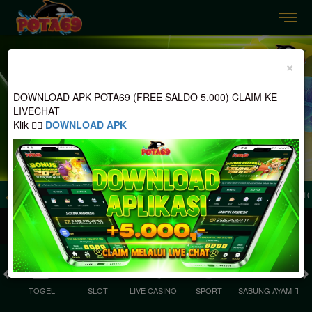
Previous
Nex
×
DOWNLOAD APK POTA69 (FREE SALDO 5.000) CLAIM KE
LIVECHAT
Klik
👉🏻
DOWNLOAD APK
Resmi POTA69 Slot Game Online Terbaik dan Terpercaya Menang Berapapun 100% 
MASUK
DAFTAR
TOGEL
SLOT
LIVE CASINO
SPORT
SABUNG AYAM
TEM