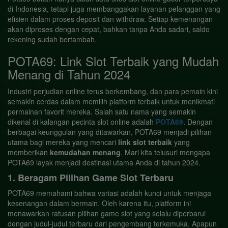
di Indonesia, tetapi juga membanggakan layanan pelanggan yang
efisien dalam proses deposit dan withdraw. Setiap kemenangan
akan diproses dengan cepat, bahkan tanpa Anda sadari, saldo
rekening sudah bertambah.
POTA69: Link Slot Terbaik yang Mudah
Menang di Tahun 2024
Industri perjudian online terus berkembang, dan para pemain kini
semakin cerdas dalam memilih platform terbaik untuk menikmati
permainan favorit mereka. Salah satu nama yang semakin
dikenal di kalangan pecinta slot online adalah
POTA69
. Dengan
berbagai keunggulan yang ditawarkan, POTA69 menjadi pilihan
utama bagi mereka yang mencari
link slot terbaik
yang
memberikan
kemudahan menang
. Mari kita telusuri mengapa
POTA69 layak menjadi destinasi utama Anda di tahun 2024.
1. Beragam Pilihan Game Slot Terbaru
POTA69 memahami bahwa variasi adalah kunci untuk menjaga
kesenangan dalam bermain. Oleh karena itu, platform ini
menawarkan ratusan pilihan game slot yang selalu diperbarui
dengan judul-judul terbaru dari pengembang terkemuka. Apapun