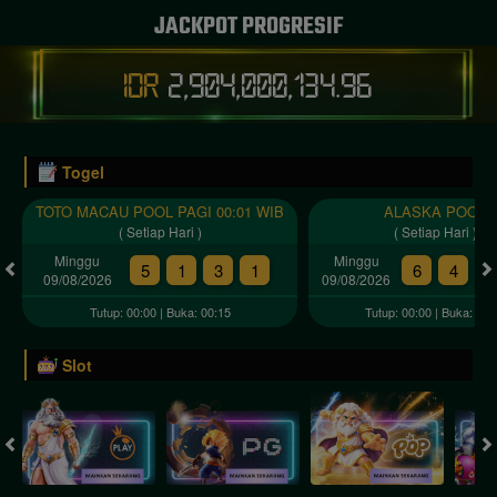
JACKPOT PROGRESIF
IDR
2,904,000,141.56
Togel
TOTO MACAU POOL PAGI 00:01 WIB
ALASKA POOL
( Setiap Hari )
( Setiap Hari )
Minggu
Minggu
5
1
3
1
6
4
7
09/08/2026
09/08/2026
Tutup: 00:00 | Buka: 00:15
Tutup: 00:00 | Buka: 00:
Slot