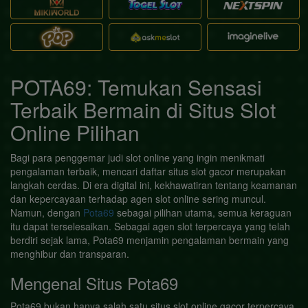
POTA69: Temukan Sensasi
Terbaik Bermain di Situs Slot
Online Pilihan
Bagi para penggemar judi slot online yang ingin menikmati
pengalaman terbaik, mencari daftar situs slot gacor merupakan
langkah cerdas. Di era digital ini, kekhawatiran tentang keamanan
dan kepercayaan terhadap agen slot online sering muncul.
Namun, dengan
Pota69
sebagai pilihan utama, semua keraguan
itu dapat terselesaikan. Sebagai agen slot terpercaya yang telah
berdiri sejak lama, Pota69 menjamin pengalaman bermain yang
menghibur dan transparan.
Mengenal Situs Pota69
Pota69 bukan hanya salah satu situs slot online gacor terpercaya