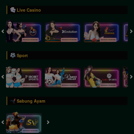
Live Casino
Sport
Sabung Ayam