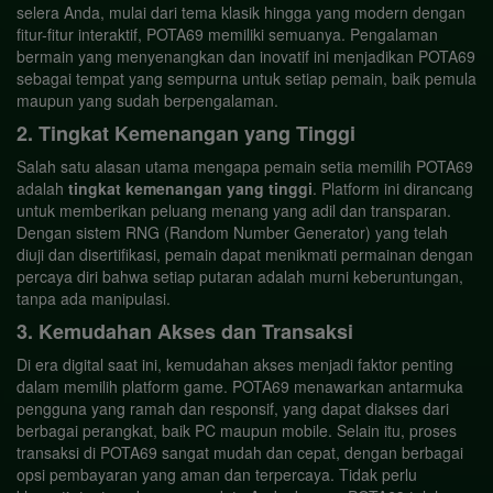
selera Anda, mulai dari tema klasik hingga yang modern dengan
fitur-fitur interaktif, POTA69 memiliki semuanya. Pengalaman
bermain yang menyenangkan dan inovatif ini menjadikan POTA69
sebagai tempat yang sempurna untuk setiap pemain, baik pemula
maupun yang sudah berpengalaman.
2. Tingkat Kemenangan yang Tinggi
Salah satu alasan utama mengapa pemain setia memilih POTA69
adalah
tingkat kemenangan yang tinggi
. Platform ini dirancang
untuk memberikan peluang menang yang adil dan transparan.
Dengan sistem RNG (Random Number Generator) yang telah
diuji dan disertifikasi, pemain dapat menikmati permainan dengan
percaya diri bahwa setiap putaran adalah murni keberuntungan,
tanpa ada manipulasi.
3. Kemudahan Akses dan Transaksi
Di era digital saat ini, kemudahan akses menjadi faktor penting
dalam memilih platform game. POTA69 menawarkan antarmuka
pengguna yang ramah dan responsif, yang dapat diakses dari
berbagai perangkat, baik PC maupun mobile. Selain itu, proses
transaksi di POTA69 sangat mudah dan cepat, dengan berbagai
opsi pembayaran yang aman dan terpercaya. Tidak perlu