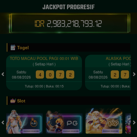
JACKPOT PROGRESIF
IDR
2,903,218,799.12
Togel
TOTO MACAU POOL PAGI 00:01 WIB
ALASKA POOL
( Setiap Hari )
( Setiap Hari )
Sabtu
Sabtu
4
0
7
2
2
7
8
08/08/2026
08/08/2026
Tutup: 00:00 | Buka: 00:15
Tutup: 00:00 | Buka: 00:
Slot