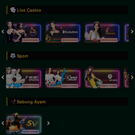
Live Casino
Sport
Sabung Ayam