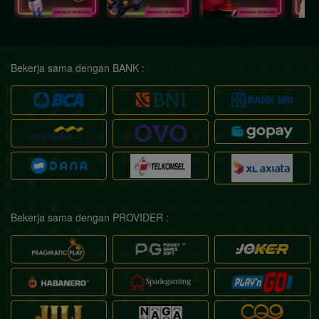
Bekerja sama dengan BANK :
Bekerja sama dengan PROVIDER :