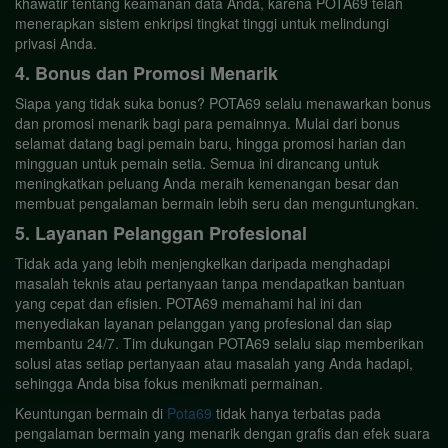
khawatir tentang keamanan data Anda, karena POTA69 telah
menerapkan sistem enkripsi tingkat tinggi untuk melindungi
privasi Anda.
4. Bonus dan Promosi Menarik
Siapa yang tidak suka bonus? POTA69 selalu menawarkan bonus
dan promosi menarik bagi para pemainnya. Mulai dari bonus
selamat datang bagi pemain baru, hingga promosi harian dan
mingguan untuk pemain setia. Semua ini dirancang untuk
meningkatkan peluang Anda meraih kemenangan besar dan
membuat pengalaman bermain lebih seru dan menguntungkan.
5. Layanan Pelanggan Profesional
Tidak ada yang lebih menjengkelkan daripada menghadapi
masalah teknis atau pertanyaan tanpa mendapatkan bantuan
yang cepat dan efisien. POTA69 memahami hal ini dan
menyediakan layanan pelanggan yang profesional dan siap
membantu 24/7. Tim dukungan POTA69 selalu siap memberikan
solusi atas setiap pertanyaan atau masalah yang Anda hadapi,
sehingga Anda bisa fokus menikmati permainan.
Keuntungan bermain di
Pota69
tidak hanya terbatas pada
pengalaman bermain yang menarik dengan grafis dan efek suara