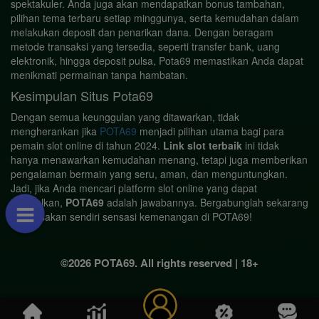
spektakuler. Anda juga akan mendapatkan bonus tambahan,
pilihan tema terbaru setiap minggunya, serta kemudahan dalam
melakukan deposit dan penarikan dana. Dengan beragam
metode transaksi yang tersedia, seperti transfer bank, uang
elektronik, hingga deposit pulsa, Pota69 memastikan Anda dapat
menikmati permainan tanpa hambatan.
Kesimpulan Situs Pota69
Dengan semua keunggulan yang ditawarkan, tidak
mengherankan jika
POTA69
menjadi pilihan utama bagi para
pemain slot online di tahun 2024.
Link slot terbaik
ini tidak
hanya menawarkan kemudahan menang, tetapi juga memberikan
pengalaman bermain yang seru, aman, dan menguntungkan.
Jadi, jika Anda mencari platform slot online yang dapat
diandalkan,
POTA69
adalah jawabannya. Bergabunglah sekarang
dan rasakan sendiri sensasi kemenangan di POTA69!
©2026 POTA69. All rights reserved | 18+