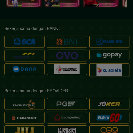
Bekerja sama dengan BANK :
Bekerja sama dengan PROVIDER :