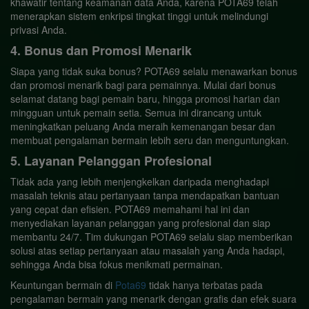
khawatir tentang keamanan data Anda, karena POTA69 telah
menerapkan sistem enkripsi tingkat tinggi untuk melindungi
privasi Anda.
4. Bonus dan Promosi Menarik
Siapa yang tidak suka bonus? POTA69 selalu menawarkan bonus
dan promosi menarik bagi para pemainnya. Mulai dari bonus
selamat datang bagi pemain baru, hingga promosi harian dan
mingguan untuk pemain setia. Semua ini dirancang untuk
meningkatkan peluang Anda meraih kemenangan besar dan
membuat pengalaman bermain lebih seru dan menguntungkan.
5. Layanan Pelanggan Profesional
Tidak ada yang lebih menjengkelkan daripada menghadapi
masalah teknis atau pertanyaan tanpa mendapatkan bantuan
yang cepat dan efisien. POTA69 memahami hal ini dan
menyediakan layanan pelanggan yang profesional dan siap
membantu 24/7. Tim dukungan POTA69 selalu siap memberikan
solusi atas setiap pertanyaan atau masalah yang Anda hadapi,
sehingga Anda bisa fokus menikmati permainan.
Keuntungan bermain di
Pota69
tidak hanya terbatas pada
pengalaman bermain yang menarik dengan grafis dan efek suara