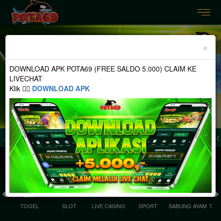
Previous
Nex
×
DOWNLOAD APK POTA69 (FREE SALDO 5.000) CLAIM KE
LIVECHAT
Klik
👉🏻
DOWNLOAD APK
esmi POTA69 Slot Game Online Terbaik dan Terpercaya Menang Berapapun 100% 
MASUK
DAFTAR
TOGEL
SLOT
LIVE CASINO
SPORT
SABUNG AYAM
TEM