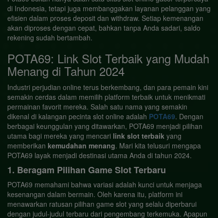
di Indonesia, tetapi juga membanggakan layanan pelanggan yang
efisien dalam proses deposit dan withdraw. Setiap kemenangan
akan diproses dengan cepat, bahkan tanpa Anda sadari, saldo
rekening sudah bertambah.
POTA69: Link Slot Terbaik yang Mudah
Menang di Tahun 2024
Industri perjudian online terus berkembang, dan para pemain kini
semakin cerdas dalam memilih platform terbaik untuk menikmati
permainan favorit mereka. Salah satu nama yang semakin
dikenal di kalangan pecinta slot online adalah
POTA69
. Dengan
berbagai keunggulan yang ditawarkan, POTA69 menjadi pilihan
utama bagi mereka yang mencari
link slot terbaik
yang
memberikan
kemudahan menang
. Mari kita telusuri mengapa
POTA69 layak menjadi destinasi utama Anda di tahun 2024.
1. Beragam Pilihan Game Slot Terbaru
POTA69 memahami bahwa variasi adalah kunci untuk menjaga
kesenangan dalam bermain. Oleh karena itu, platform ini
menawarkan ratusan pilihan game slot yang selalu diperbarui
dengan judul-judul terbaru dari pengembang terkemuka. Apapun