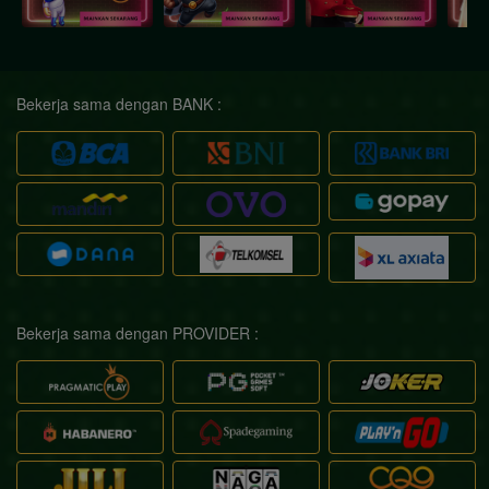
Bekerja sama dengan BANK :
Bekerja sama dengan PROVIDER :