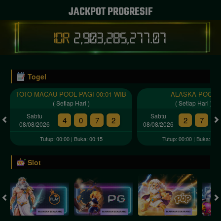
JACKPOT PROGRESIF
IDR
2,903,285,283.08
Togel
TOTO MACAU POOL PAGI 00:01 WIB
ALASKA POOL
( Setiap Hari )
( Setiap Hari )
Sabtu
Sabtu
4
0
7
2
2
7
8
08/08/2026
08/08/2026
Tutup: 00:00 | Buka: 00:15
Tutup: 00:00 | Buka: 00:
Slot