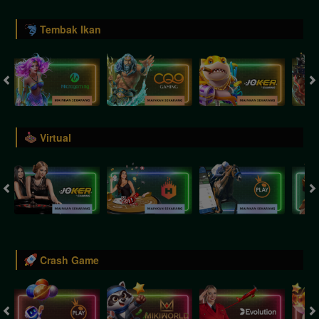
Tembak Ikan
Virtual
Crash Game