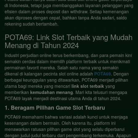
di Indonesia, tetapi juga membanggakan layanan pelanggan yang
efisien dalam proses deposit dan withdraw. Setiap kemenangan
akan diproses dengan cepat, bahkan tanpa Anda sadari, saldo
rekening sudah bertambah.
POTA69: Link Slot Terbaik yang Mudah
Menang di Tahun 2024
Industri perjudian online terus berkembang, dan para pemain kini
semakin cerdas dalam memilih platform terbaik untuk menikmati
permainan favorit mereka. Salah satu nama yang semakin
dikenal di kalangan pecinta slot online adalah
POTA69
. Dengan
berbagai keunggulan yang ditawarkan, POTA69 menjadi pilihan
utama bagi mereka yang mencari
link slot terbaik
yang
memberikan
kemudahan menang
. Mari kita telusuri mengapa
POTA69 layak menjadi destinasi utama Anda di tahun 2024.
1. Beragam Pilihan Game Slot Terbaru
POTA69 memahami bahwa variasi adalah kunci untuk menjaga
kesenangan dalam bermain. Oleh karena itu, platform ini
menawarkan ratusan pilihan game slot yang selalu diperbarui
dengan judul-judul terbaru dari pengembang terkemuka. Apapun