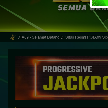
POTA69 - Selamat Datang Di Situs Resmi POTA69 Slot Game O