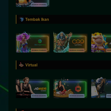
Tembak Ikan
Virtual