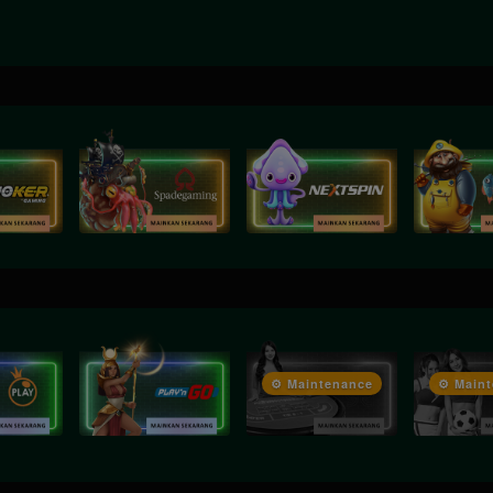
⚙ Maintenance
⚙ Main