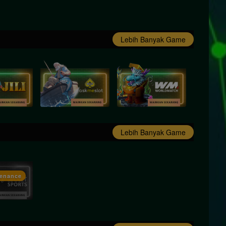
Lebih Banyak Game
Lebih Banyak Game
tenance