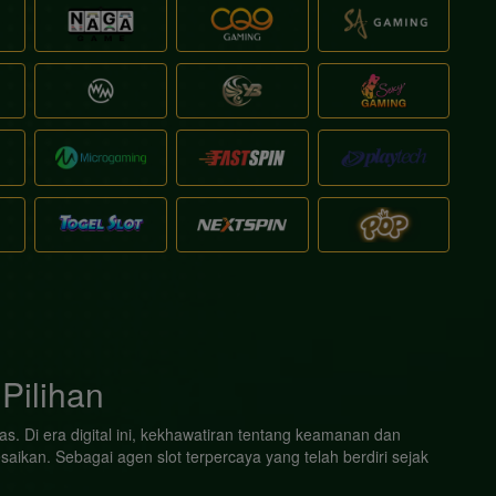
Pilihan
s. Di era digital ini, kekhawatiran tentang keamanan dan
aikan. Sebagai agen slot terpercaya yang telah berdiri sejak