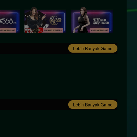
Lebih Banyak Game
Lebih Banyak Game