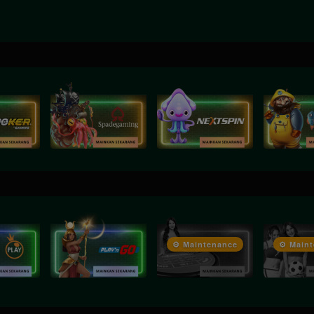
⚙ Maintenance
⚙ Main