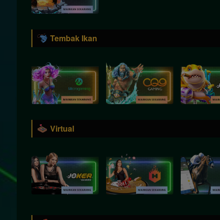
Tembak Ikan
Virtual