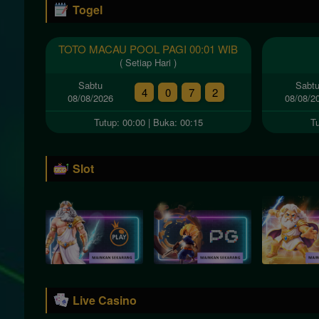
Togel
TOTO MACAU POOL PAGI 00:01 WIB
( Setiap Hari )
Sabtu
Sabt
4
0
7
2
08/08/2026
08/08/2
Tutup: 00:00 | Buka: 00:15
Tu
Slot
Live Casino