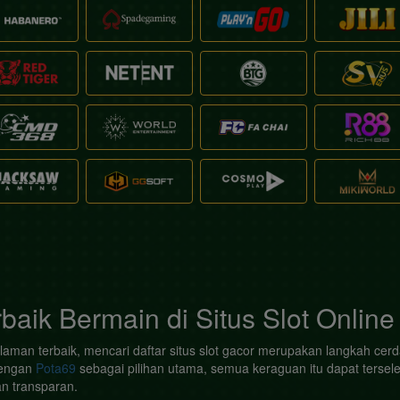
ik Bermain di Situs Slot Online 
laman terbaik, mencari daftar situs slot gacor merupakan langkah cerda
dengan
Pota69
sebagai pilihan utama, semua keraguan itu dapat terseles
n transparan.