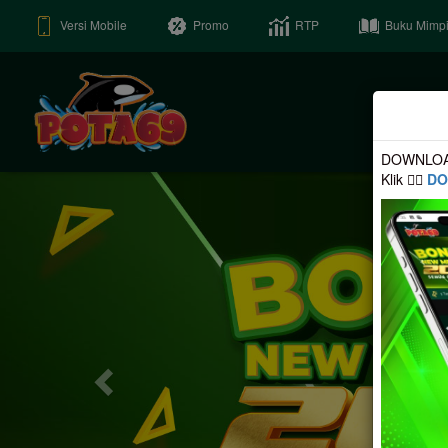
Versi Mobile
Promo
RTP
Buku Mimp
TOG
DOWNLOAD
Previous
Klik
👉🏻
DO