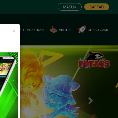
MASUK
DAFTAR
×
AYAM
TEMBAK IKAN
VIRTUAL
CRASH GAME
Next