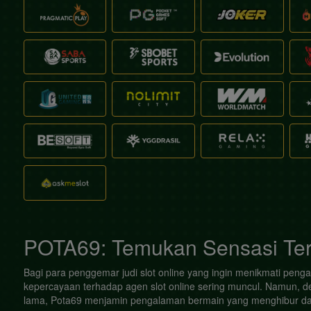
POTA69: Temukan Sensasi Terba
Bagi para penggemar judi slot online yang ingin menikmati penga
kepercayaan terhadap agen slot online sering muncul. Namun, 
lama, Pota69 menjamin pengalaman bermain yang menghibur da