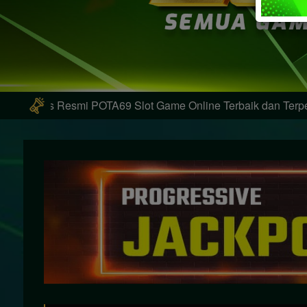
itus Resmi POTA69 Slot Game Online Terbaik dan Terpercaya