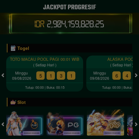
JACKPOT PROGRESIF
IDR
2,904,159,834.85
Togel
TOTO MACAU POOL PAGI 00:01 WIB
ALASKA POOL
( Setiap Hari )
( Setiap Hari )
Minggu
Minggu
5
1
3
1
6
4
7
09/08/2026
09/08/2026
Tutup: 00:00 | Buka: 00:15
Tutup: 00:00 | Buka: 00:
Slot