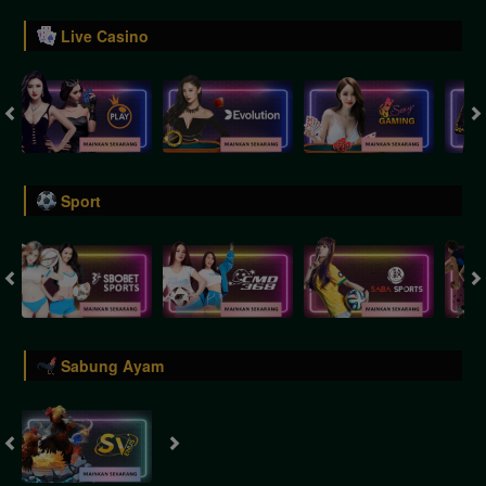
Live Casino
Sport
Sabung Ayam