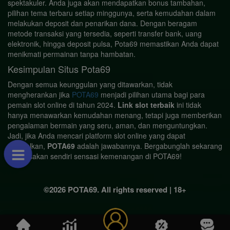
spektakuler. Anda juga akan mendapatkan bonus tambahan,
pilihan tema terbaru setiap minggunya, serta kemudahan dalam
melakukan deposit dan penarikan dana. Dengan beragam
metode transaksi yang tersedia, seperti transfer bank, uang
elektronik, hingga deposit pulsa, Pota69 memastikan Anda dapat
menikmati permainan tanpa hambatan.
Kesimpulan Situs Pota69
Dengan semua keunggulan yang ditawarkan, tidak
mengherankan jika
POTA69
menjadi pilihan utama bagi para
pemain slot online di tahun 2024.
Link slot terbaik
ini tidak
hanya menawarkan kemudahan menang, tetapi juga memberikan
pengalaman bermain yang seru, aman, dan menguntungkan.
Jadi, jika Anda mencari platform slot online yang dapat
diandalkan,
POTA69
adalah jawabannya. Bergabunglah sekarang
dan rasakan sendiri sensasi kemenangan di POTA69!
©2026 POTA69. All rights reserved | 18+