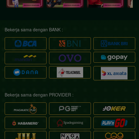
Bekerja sama dengan BANK :
Bekerja sama dengan PROVIDER :