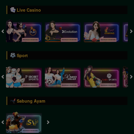
Live Casino
Sport
Sabung Ayam