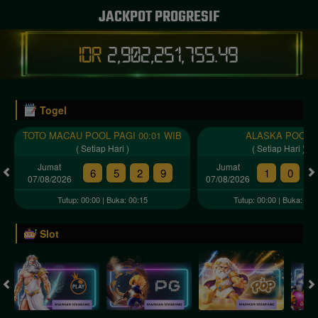
JACKPOT PROGRESIF
IDR
2,902,251,761.51
Togel
TOTO MACAU POOL PAGI 00:01 WIB
ALASKA POOL
( Setiap Hari )
( Setiap Hari )
Jumat
Jumat
6
5
2
9
1
0
9
07/08/2026
07/08/2026
Tutup: 00:00 | Buka: 00:15
Tutup: 00:00 | Buka: 00:
Slot