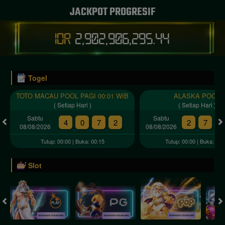
JACKPOT PROGRESIF
IDR
2,902,906,302.09
Togel
TOTO MACAU POOL PAGI 00:01 WIB
ALASKA POOL
( Setiap Hari )
( Setiap Hari )
Sabtu
Sabtu
4
0
7
2
2
7
8
08/08/2026
08/08/2026
Tutup: 00:00 | Buka: 00:15
Tutup: 00:00 | Buka: 00:
Slot