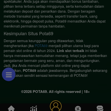
spektakuler. Anda juga akan mendapatkan bonus tambahan,
pilihan tema terbaru setiap minggunya, serta kemudahan dalam
melakukan deposit dan penarikan dana. Dengan beragam
metode transaksi yang tersedia, seperti transfer bank, uang
elektronik, hingga deposit pulsa, Pota69 memastikan Anda dapat
menikmati permainan tanpa hambatan.
Kesimpulan Situs Pota69
Dengan semua keunggulan yang ditawarkan, tidak
mengherankan jika
POTA69
menjadi pilihan utama bagi para
pemain slot online di tahun 2024.
Link slot terbaik
ini tidak
hanya menawarkan kemudahan menang, tetapi juga memberikan
pengalaman bermain yang seru, aman, dan menguntungkan.
Jadi, jika Anda mencari platform slot online yang dapat
diandalkan,
POTA69
adalah jawabannya. Bergabunglah sekarang
dan rasakan sendiri sensasi kemenangan di POTA69!
©2026 POTA69. All rights reserved | 18+