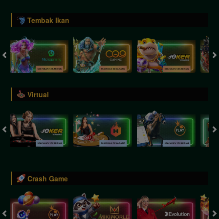
Tembak Ikan
Virtual
Crash Game