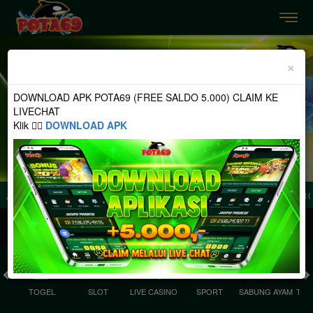
Previous
Nex
×
DOWNLOAD APK POTA69 (FREE SALDO 5.000) CLAIM KE
LIVECHAT
Klik
👉🏻
DOWNLOAD APK
Resmi POTA69 Slot Game Online Terbaik dan Terpercaya Menang Berapapun 100% 
MASUK
DAFTAR
TOGEL
SLOT
LIVE CASINO
SPORT
SABUNG AYAM
TEM