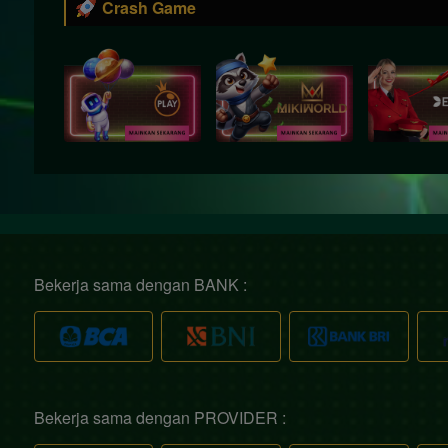
Crash Game
Bekerja sama dengan BANK :
Bekerja sama dengan PROVIDER :