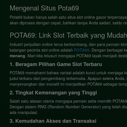
Mengenal Situs Pota69
Pota69 bukan hanya salah satu situs slot online gacor terperca
akan diproses dengan cepat, bahkan tanpa Anda sadari, saldo r
POTA69: Link Slot Terbaik yang Muda
Industri perjudian online terus berkembang, dan para pemain kin
kalangan pecinta slot online adalah
POTA69
. Dengan berbagai k
menang
. Mari kita telusuri mengapa POTA69 layak menjadi dest
1. Beragam Pilihan Game Slot Terbaru
POTA69 memahami bahwa variasi adalah kunci untuk menjaga kese
judul terbaru dari pengembang terkemuka. Apapun selera Anda, m
menyenangkan dan inovatif ini menjadikan POTA69 sebagai tem
2. Tingkat Kemenangan yang Tinggi
Salah satu alasan utama mengapa pemain setia memilih POTA6
Dengan sistem RNG (Random Number Generator) yang telah diuji 
ada manipulasi.
3. Kemudahan Akses dan Transaksi