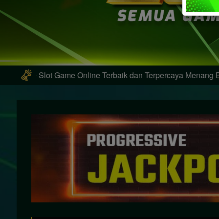
A69 Slot Game Online Terbaik dan Terpercaya Menang Berapa