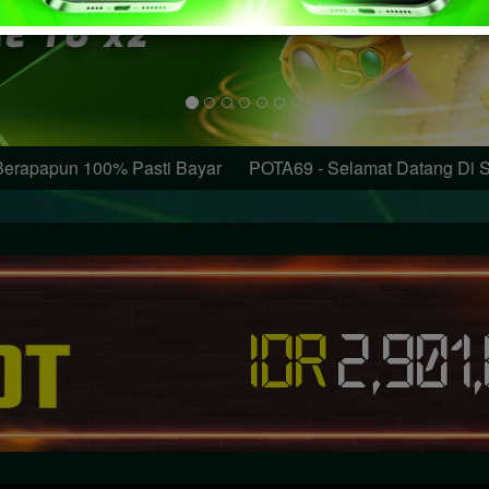
pun 100% Pasti Bayar
POTA69 - Selamat Datang Di Situs R
IDR
2,901