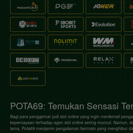
POTA69: Temukan Sensasi Terba
Bagi para penggemar judi slot online yang ingin menikmati penga
kepercayaan terhadap agen slot online sering muncul. Namun, 
lama, Pota69 menjamin pengalaman bermain yang menghibur da