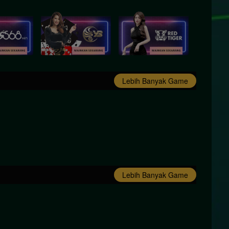
Lebih Banyak Game
Lebih Banyak Game