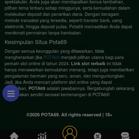
spektakuler. Anda juga akan mendapatkan bonus tambahan,
pilihan tema terbaru setiap minggunya, serta kemudahan dalam
melakukan deposit dan penarikan dana. Dengan beragam
metode transaksi yang tersedia, seperti transfer bank, uang
elektronik, hingga deposit pulsa, Pota69 memastikan Anda dapat
menikmati permainan tanpa hambatan.
Kesimpulan Situs Pota69
Dengan semua keunggulan yang ditawarkan, tidak
mengherankan jika
POTA69
menjadi pilihan utama bagi para
pemain slot online di tahun 2024.
Link slot terbaik
ini tidak
hanya menawarkan kemudahan menang, tetapi juga memberikan
pengalaman bermain yang seru, aman, dan menguntungkan.
Jadi, jika Anda mencari platform slot online yang dapat
diandalkan,
POTA69
adalah jawabannya. Bergabunglah sekarang
dan rasakan sendiri sensasi kemenangan di POTA69!
©2026 POTA69. All rights reserved | 18+