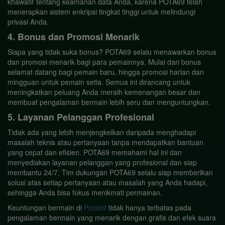
khawatir tentang keamanan data Anda, karena POTA69 telah
menerapkan sistem enkripsi tingkat tinggi untuk melindungi
privasi Anda.
4. Bonus dan Promosi Menarik
Siapa yang tidak suka bonus? POTA69 selalu menawarkan bonus
dan promosi menarik bagi para pemainnya. Mulai dari bonus
selamat datang bagi pemain baru, hingga promosi harian dan
mingguan untuk pemain setia. Semua ini dirancang untuk
meningkatkan peluang Anda meraih kemenangan besar dan
membuat pengalaman bermain lebih seru dan menguntungkan.
5. Layanan Pelanggan Profesional
Tidak ada yang lebih menjengkelkan daripada menghadapi
masalah teknis atau pertanyaan tanpa mendapatkan bantuan
yang cepat dan efisien. POTA69 memahami hal ini dan
menyediakan layanan pelanggan yang profesional dan siap
membantu 24/7. Tim dukungan POTA69 selalu siap memberikan
solusi atas setiap pertanyaan atau masalah yang Anda hadapi,
sehingga Anda bisa fokus menikmati permainan.
Keuntungan bermain di
Pota69
tidak hanya terbatas pada
pengalaman bermain yang menarik dengan grafis dan efek suara