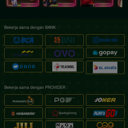
Bekerja sama dengan BANK :
Bekerja sama dengan PROVIDER :