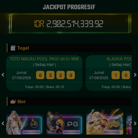
JACKPOT PROGRESIF
IDR
2,902,514,345.92
Togel
TOTO MACAU POOL PAGI 00:01 WIB
ALASKA POOL
( Setiap Hari )
( Setiap Hari )
Jumat
Jumat
6
5
2
9
1
0
9
07/08/2026
07/08/2026
Tutup: 00:00 | Buka: 00:15
Tutup: 00:00 | Buka: 00:
Slot